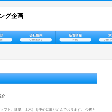
ング企画
容
会社案内
新着情報
求
ss
Company
New
Job i
紹介
ソフト、建築、土木）を中心に取り組んでおります。 今後と